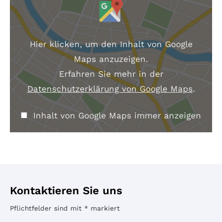
I
n
h
a
Hier klicken, um den Inhalt von Google
l
Maps anzuzeigen.
t
Erfahren Sie mehr in der
v
Datenschutzerklärung von Google Maps
.
o
n
Inhalt von Google Maps immer anzeigen
G
o
o
g
l
e
Kontaktieren Sie uns
M
Pflichtfelder sind mit
*
markiert
a