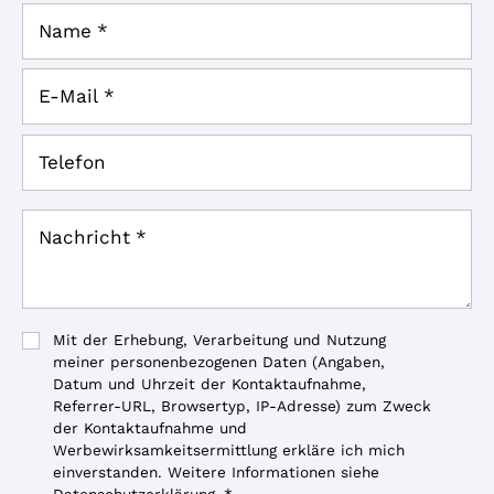
p
Name
*
s
a
E-Mail
*
n
z
Telefon
e
i
g
Nachricht
*
e
n
Mit der Erhebung, Verarbeitung und Nutzung
meiner personenbezogenen Daten (Angaben,
Datum und Uhrzeit der Kontaktaufnahme,
Referrer-URL, Browsertyp, IP-Adresse) zum Zweck
der Kontaktaufnahme und
Werbewirksamkeitsermittlung erkläre ich mich
einverstanden. Weitere Informationen siehe
Datenschutzerklärung.
*